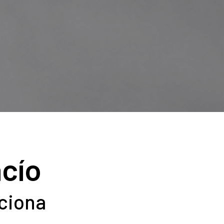
acío
ciona