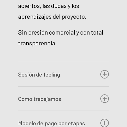
aciertos, las dudas y los
aprendizajes del proyecto.
Sin presión comercial y con total
transparencia.
Sesión de feeling
Antes de hablar de desarrollo,
Cómo trabajamos
necesitamos entender bien el
contexto.
En lugar de pedirte un salto de fe,
Modelo de pago por etapas
te mostramos cómo abordamos un