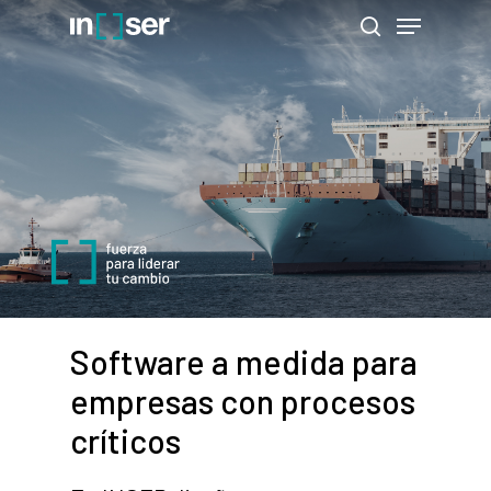
Skip
Menu
to
search
Close
main
Menu
content
Software a medida para
empresas con procesos
críticos