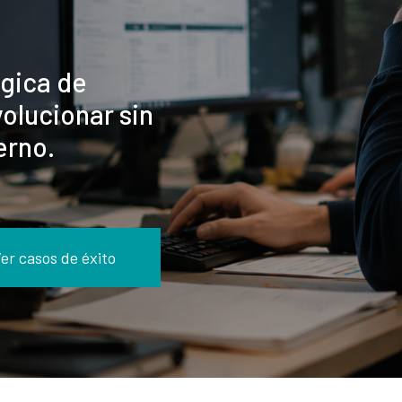
ógica de
olucionar sin
erno.
er casos de éxito