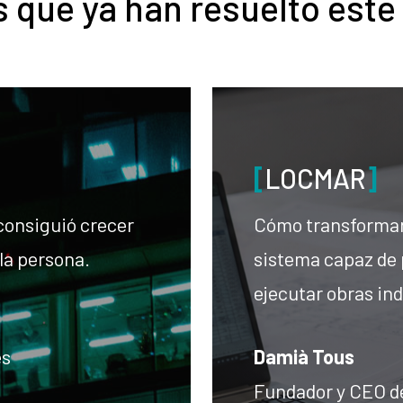
 que ya han resuelto este
[
LOCMAR
]
consiguió crecer
Cómo transformar 
la persona.
sistema capaz de 
ejecutar obras ind
es
Damià Tous
Fundador y CEO d