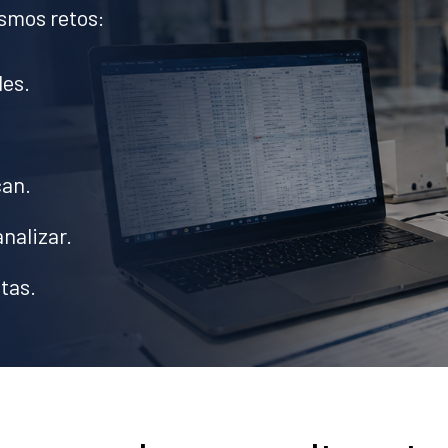
smos retos:
les.
can.
analizar.
tas.