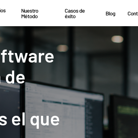
ios
Nuestro
Casos de
Blog
Cont
Método
éxito
oftware
a de
s el que