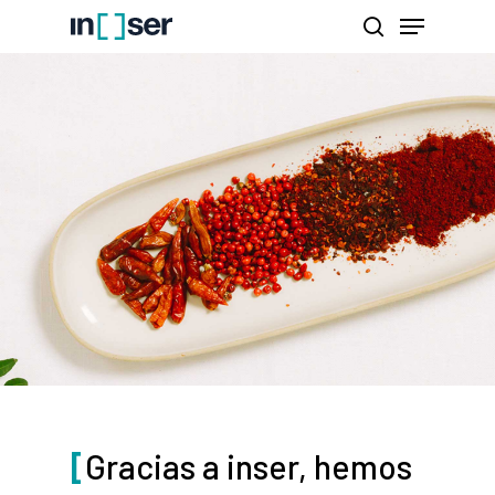
Skip
Menu
to
search
Close
main
Menu
content
[
Gracias a inser, hemos